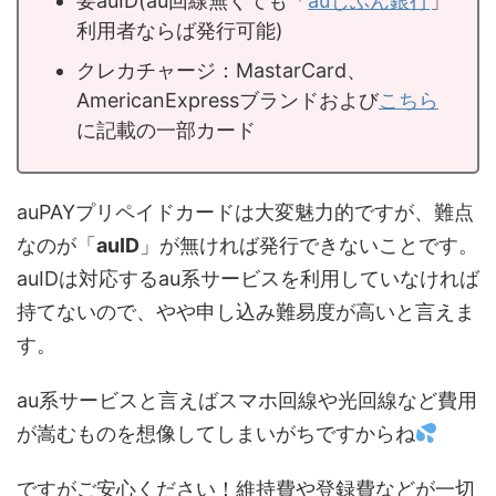
要auID(au回線無くても「
auじぶん銀行
」
利用者ならば発行可能)
クレカチャージ：MastarCard、
AmericanExpressブランドおよび
こちら
に記載の一部カード
auPAYプリペイドカードは大変魅力的ですが、難点
なのが「
auID
」が無ければ発行できないことです。
auIDは対応するau系サービスを利用していなければ
持てないので、やや申し込み難易度が高いと言えま
す。
au系サービスと言えばスマホ回線や光回線など費用
が嵩むものを想像してしまいがちですからね
ですがご安心ください！維持費や登録費などが一切