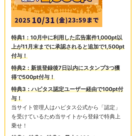
特典1：10月中に利用した広告案件1,000pt以
上が11月末までに
承認されると追加で1,500pt
付与！
特典2：
新規登録後7日以内に
スタンプ3つ獲
得で500pt付与！
特典3：ハピタス認定ユーザー経由で100pt付
与！
当サイト管理人はハピタス公式から「認定」
を受けているため当サイトから登録で特典上
乗せ！