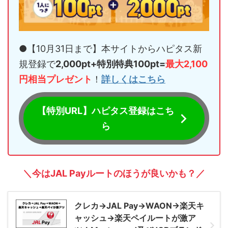
●【10月31日まで】本サイトからハピタス新
規登録で
2,000pt+特別特典100pt=
最大2,100
円相当プレゼント
！
詳しくはこちら
【特別URL】ハピタス登録はこち
ら
＼今はJAL Payルートのほうが良いかも？／
クレカ→JAL Pay→WAON→楽天キ
ャッシュ→楽天ペイルートが激ア