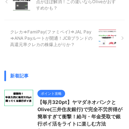
点がほぼ解消！この違いならOliveがおす
すめかも？
クレカ⇒FamiPay(ファミペイ)⇒JAL Pay
⇒ANA Payルートが開通！JCBブランドの
高還元率クレカの株爆上がりか？
新着記事
ポイント攻略
【毎月320pt】ヤマダネオバンクと
Olive(三井住友銀行)で完全不労所得が
簡単すぎて衝撃！給与・年金受取で銀
行ポイ活をライトに楽しむ方法