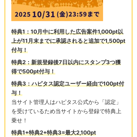
特典1：10月中に利用した広告案件1,000pt以
上が11月末までに
承認されると追加で1,500pt
付与！
特典2：
新規登録後7日以内に
スタンプ3つ獲
得で500pt付与！
特典3：ハピタス認定ユーザー経由で100pt付
与！
当サイト管理人はハピタス公式から「認定」
を受けているため当サイトから登録で特典上
乗せ！
特典1+特典2+特典3=最大2,10
0pt