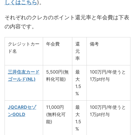
しくはこちら
)。
それぞれのクレカのポイント還元率と年会費は下表
の内容です。
クレジットカー
年会費
還
備考
ド名
元
率
三井住友カード
5,500円(無
最
100万円/年使うと
ゴールド(NL)
料化可能)
大
1万pt付与
1.5
%
JQCARDセゾ
11,000円
最
100万円/年使うと
ンGOLD
(無料化可
大
1万pt付与
能)
1.5
%