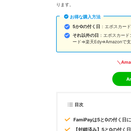
ります。
お得な購入方法
5か0の付く日
：エポスカードゴ
それ以外の日
：エポスカードゴ
ード⇒楽天Edy⇒Amazonで
＼Am
A
目次
FamiPayは5と0の付く
【封鎖済み】5と0の付く日