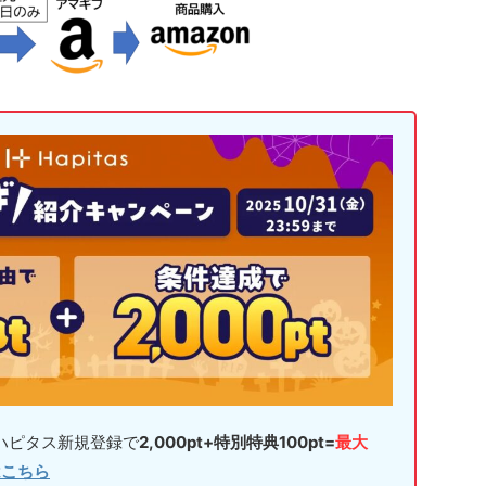
らハピタス新規登録で
2,000pt+特別特典100pt=
最大
はこちら