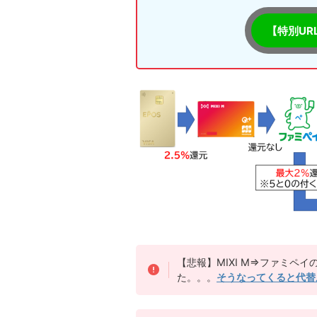
【特別UR
【悲報】MIXI M⇒ファミペイ
た。。。
そうなってくると代替