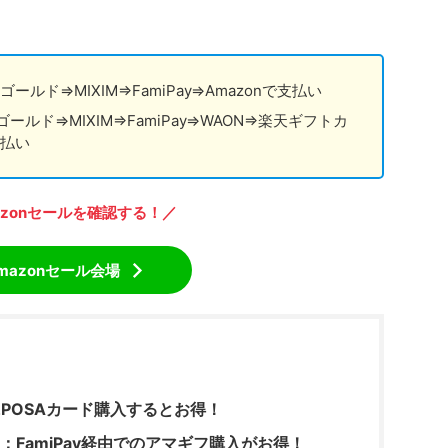
ールド⇒MIXIM⇒FamiPay⇒Amazonで支払い
ールド⇒MIXIM⇒FamiPay⇒WAON⇒楽天ギフトカ
支払い
azonセールを確認する！／
mazonセール会場
日にPOSAカード購入するとお得！
：FamiPay経由でのアマギフ購入がお得！