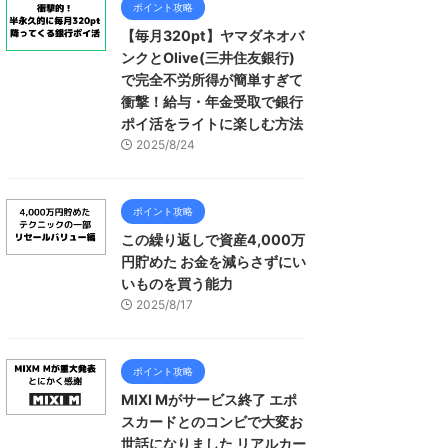
ポイント攻略
【毎月320pt】ヤマダネオバ
ンクとOlive(三井住友銀行)
で完全不労所得が簡単すぎて
衝撃！給与・年金受取で銀行
ポイ活をライトに楽しむ方法
2025/8/24
ポイント攻略
この繰り返しで資産4,000万
円貯めた お金を減らさずにい
いものを買う能力
2025/8/17
ポイント攻略
MIXI Mがサービス終了 エポ
スカードとのコンビで大変お
世話になりました リアルカー