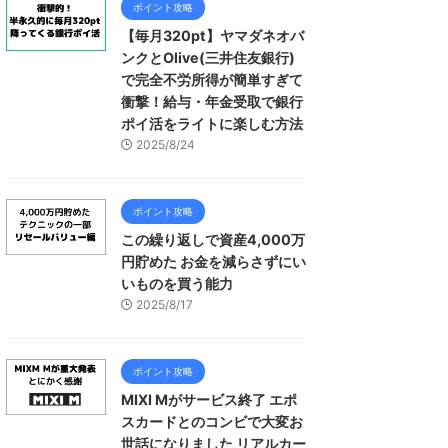
ポイント攻略
【毎月320pt】ヤマダネオバ
ンクとOlive(三井住友銀行)
で完全不労所得が簡単すぎて
衝撃！給与・年金受取で銀行
ポイ活をライトに楽しむ方法
2025/8/24
ポイント攻略
この繰り返しで資産4,000万
円貯めた お金を減らさずにい
いものを買う能力
2025/8/17
ポイント攻略
MIXI Mがサービス終了 エポ
スカードとのコンビで大変お
世話になりました リアルカー