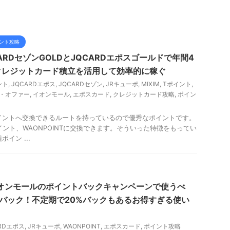
ント攻略
ARDセゾンGOLDとJQCARDエポスゴールドで年間4
クレジットカード積立を活用して効率的に稼ぐ
ント
,
JQCARDエポス
,
JQCARDセゾン
,
JRキューポ
,
MIXIM
,
Tポイント
,
・オファー
,
イオンモール
,
エポスカード
,
クレジットカード攻略
,
ポイン
イントへ交換できるルートを持っているので優秀なポイントです。
イント、WAONPOINTに交換できます。そういった特徴をもってい
イン ...
はイオンモールのポイントバックキャンペーンで使うべ
%バック！不定期で20%バックもあるお得すぎる使い
ARDエポス
,
JRキューポ
,
WAONPOINT
,
エポスカード
,
ポイント攻略