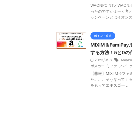
WAONPOINTとWA
ったのですがよーく考え
ャンペーンとはイオンの「
ポイント攻略
MIXIM＆Fami
する方法！5と0の
2023/9/18
Amazo
ポスカード
,
ファミペイ
,
【悲報】MIXI M⇒フ
た。。。そうなってくると
をもってエポスゴー ...