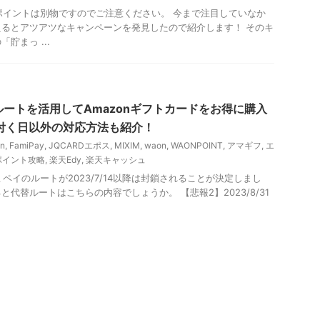
ONポイントは別物ですのでご注意ください。 今まで注目していなか
るとアツアツなキャンペーンを発見したので紹介します！ そのキ
貯まっ ...
Payルートを活用してAmazonギフトカードをお得に購入
付く日以外の対応方法も紹介！
n
,
FamiPay
,
JQCARDエポス
,
MIXIM
,
waon
,
WAONPOINT
,
アマギフ
,
エ
ポイント攻略
,
楽天Edy
,
楽天キャッシュ
ァミペイのルートが2023/7/14以降は封鎖されることが決定しまし
代替ルートはこちらの内容でしょうか。 【悲報2】2023/8/31