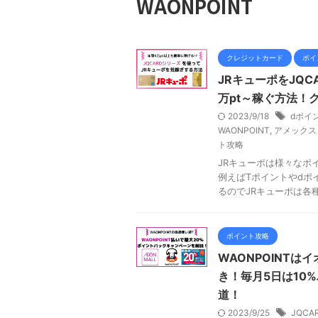
WAONPOINT
クレジットカード
ポイ
JRキューポをJQC
万pt～稼ぐ方法！
2023/9/18
dポイ
WAONPOINT
,
アメックス
ト攻略
JRキューポは様々なポ
例えばTポイントやdポ
るのでJRキューポは各種ポ
ポイント攻略
WAONPOINT
き！毎月5日は10
道！
2023/9/25
JQC