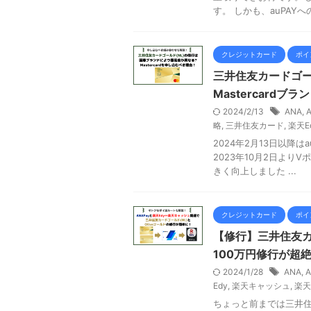
す。 しかも、auPAYへの
クレジットカード
ポイ
三井住友カードゴール
Mastercard
2024/2/13
ANA
,
略
,
三井住友カード
,
楽天E
2024年2月13日以降は
2023年10月2日よ
きく向上しました ...
クレジットカード
ポイ
【修行】三井住友カー
100万円修行が超
2024/1/28
ANA
,
A
Edy
,
楽天キャッシュ
,
楽天
ちょっと前までは三井住友