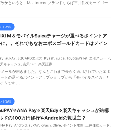
かというと、Mastercardブランドならば三井住友カードゴー
ント攻略
XI M＆モバイルSuicaチャージが選べるポイントア
外に。。それでもなおエポスゴールドカードはメイン
ay
,
auPAY
,
JQCARDエポス
,
Kyash
,
suica
,
ToyotaWallet
,
エポスカード
,
天キャッシュ
,
楽天ペイ
,
楽天証券
こんなメールが届きました。なんとこれまで長らく適用されていたエポ
カードの選べるポイントアップショップから「モバイルスイカ」と
うです ...
ント攻略
r auPAY⇒ANA Pay⇒楽天Edy⇒楽天キャッシュが結構
ールドの100万円修行やAndroidの救世主？
ANA Pay
,
Android
,
auPAY
,
Kyash
,
Olive
,
ポイント攻略
,
三井住友カード
,