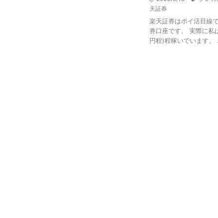
天証券
楽天証券はポイ活目線
券口座です。 実際に私は
円程)程稼いでいます。 ..