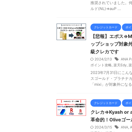
推奨されていました。何故
ルド(NL)⇒auP ...
クレジットカード
ポイ
【悲報】エポス⇒MI
ップショップ対象
級クレカです
2024/2/13
ANA P
ポイント攻略
,
楽天Edy
,
楽
2023年7月31日に
スゴールド・プラチナ
「mixi」が対象外になるそ
クレジットカード
ポイ
クレカ⇒Kyash o
革命的！Oliveゴ
2024/3/15
ANA
,