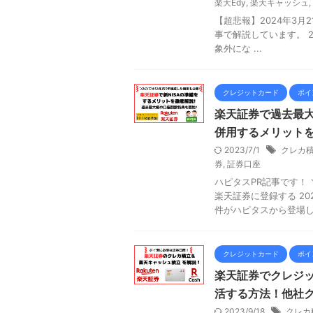
楽天Edy
,
楽天キャッシュ
,
【超悲報】2024年3月2
事で解説しています。 20
象外にな ...
クレジットカード
ポイ
楽天証券で過去最大
併用するメリットを
2023/7/1
クレカ
券
,
証券口座
ハピタスPR記事です！
楽天証券に登録する 20
件がハピタスから登場しま
クレジットカード
ポイ
楽天証券でクレジ
活する方法！他社ク
2023/9/18
クレカ