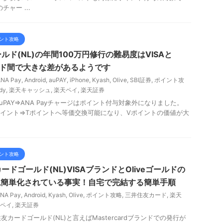
チャー ...
ント攻略
ド(NL)の年間100万円修行の難易度はVISAと
ブランド間で大きな差があるようです
ANA Pay
,
Android
,
auPAY
,
iPhone
,
Kyash
,
Olive
,
SBI証券
,
ポイント攻
dy
,
楽天キャッシュ
,
楽天ペイ
,
楽天証券
auPAY⇒ANA Payチャージはポイント付与対象外になりました。
りVポイント⇒Tポイントへ等価交換可能になり、Vポイントの価値が大
ント攻略
ドゴールド(NL)VISAブランドとOliveゴールドの
絶簡単化されている事実！自宅で完結する簡単手順
NA Pay
,
Android
,
Kyash
,
Olive
,
ポイント攻略
,
三井住友カード
,
楽天
ペイ
,
楽天証券
カードゴールド(NL)と言えばMastercardブランドでの発行が