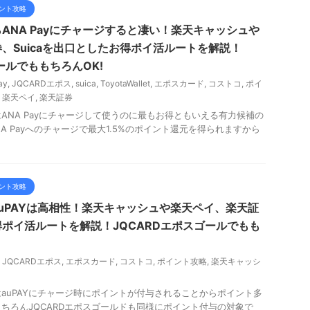
ント攻略
ANA Payにチャージすると凄い！楽天キャッシュや
、Suicaを出口としたお得ポイ活ルートを解説！
ールでももちろんOK!
ay
,
JQCARDエポス
,
suica
,
ToyotaWallet
,
エポスカード
,
コストコ
,
ポイ
,
楽天ペイ
,
楽天証券
ANA Payにチャージして使うのに最もお得ともいえる有力候補の
A Payへのチャージで最大1.5%のポイント還元を得られますから
ント攻略
uPAYは高相性！楽天キャッシュや楽天ペイ、楽天証
ポイ活ルートを解説！JQCARDエポスゴールでもも
,
JQCARDエポス
,
エポスカード
,
コストコ
,
ポイント攻略
,
楽天キャッシ
auPAYにチャージ時にポイントが付与されることからポイント多
ちろんJQCARDエポスゴールドも同様にポイント付与の対象で