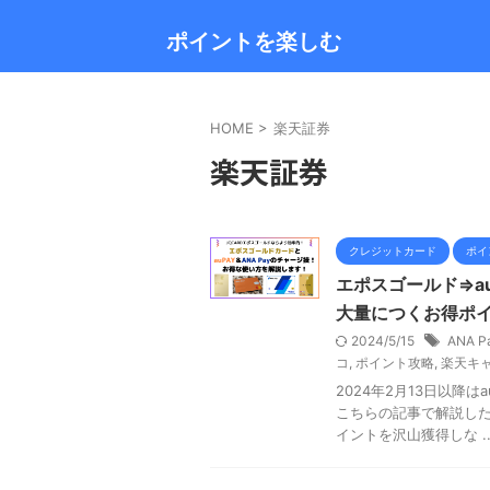
ポイントを楽しむ
HOME
>
楽天証券
楽天証券
クレジットカード
ポイ
エポスゴールド⇒au
大量につくお得ポ
2024/5/15
ANA P
コ
,
ポイント攻略
,
楽天キ
2024年2月13日以降は
こちらの記事で解説した
イントを沢山獲得しな ..