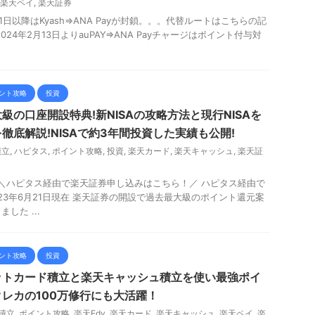
楽天ペイ
,
楽天証券
1日以降はKyash⇒ANA Payが封鎖。。。代替ルートはこちらの記
24年2月13日よりauPAY⇒ANA Payチャージはポイント付与対
ント攻略
投資
級の口座開設特典!新NISAの攻略方法と現行NISAを
徹底解説!NISAで約3年間投資した実績も公開!
積立
,
ハピタス
,
ポイント攻略
,
投資
,
楽天カード
,
楽天キャッシュ
,
楽天証
 ＼ハピタス経由で楽天証券申し込みはこちら！／ ハピタス経由で
23年6月21日現在 楽天証券の開設で過去最大級のポイント還元案
した ...
ント攻略
投資
ットカード積立と楽天キャッシュ積立を使い最強ポイ
レカの100万修行にも大活躍！
積立
,
ポイント攻略
,
楽天Edy
,
楽天カード
,
楽天キャッシュ
,
楽天ペイ
,
楽