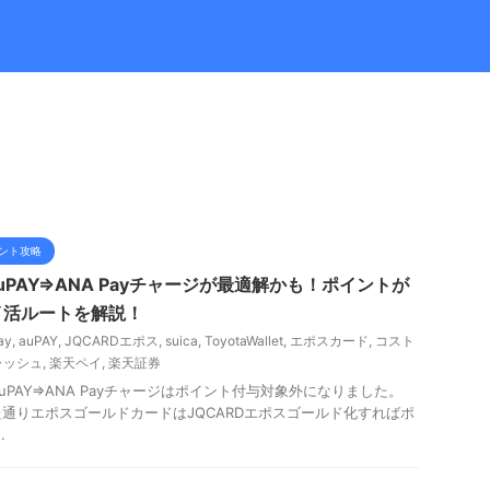
ント攻略
PAY⇒ANA Payチャージが最適解かも！ポイントが
イ活ルートを解説！
ay
,
auPAY
,
JQCARDエポス
,
suica
,
ToyotaWallet
,
エポスカード
,
コスト
ャッシュ
,
楽天ペイ
,
楽天証券
auPAY⇒ANA Payチャージはポイント付与対象外になりました。
通りエポスゴールドカードはJQCARDエポスゴールド化すればポ
.