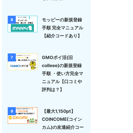
モッピーの新規登録
6
手順 完全マニュアル
【紹介コードあり】
GMOポイ活(旧
7
colleee)の新規登録
手順 ・使い方完全マ
ニュアル【口コミや
評判は？】
【最大1,150pt】
8
COINCOME(コイン
カム)の友達紹介コー