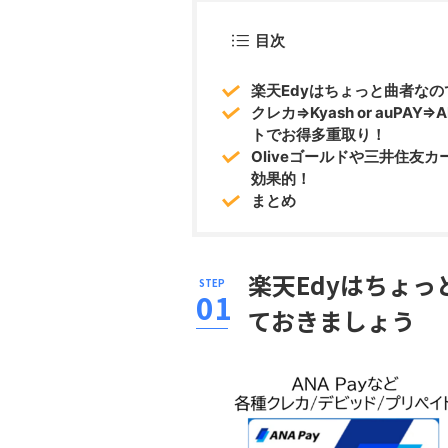
目次
楽天Edyはちょっと曲者な
クレカ⇒Kyash or auPA
トでお得多重取り！
Oliveゴールドや三井住友カ
効果的！
まとめ
楽天Edyはちょ
ておきましょう