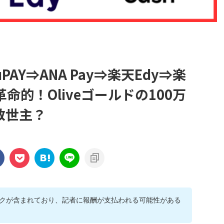
auPAY⇒ANA Pay⇒楽天Edy⇒楽
的！Oliveゴールドの100万
の救世主？
クが含まれており、記者に報酬が支払われる可能性がある