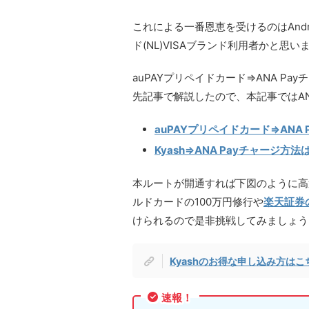
これによる一番恩恵を受けるのはAndr
ド(NL)VISAブランド利用者かと思い
auPAYプリペイドカード⇒ANA Pay
先記事で解説したので、本記事ではAN
auPAYプリペイドカード⇒ANA
Kyash⇒ANA Payチャージ方
本ルートが開通すれば下図のように高
ルドカードの100万円修行や
楽天証券
けられるので是非挑戦してみましょう
Kyashのお得な申し込み方は
速報！