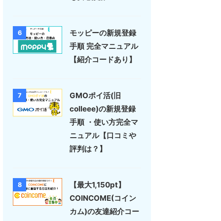
モッピーの新規登録
6
手順 完全マニュアル
【紹介コードあり】
GMOポイ活(旧
7
colleee)の新規登録
手順 ・使い方完全マ
ニュアル【口コミや
評判は？】
【最大1,150pt】
8
COINCOME(コイン
カム)の友達紹介コー