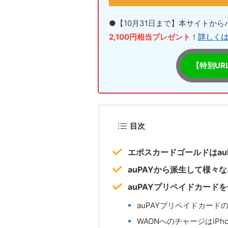
●【10月31日まで】本サイトか
2,100円相当プレゼント
！
詳しく
【特別UR
目次
エポスカードゴールドはau
auPAYから派生して様々
auPAYプリペイドカード
auPAYプリペイドカード
WAONへのチャージはiPh