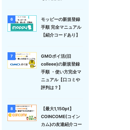
モッピーの新規登録
6
手順 完全マニュアル
【紹介コードあり】
GMOポイ活(旧
7
colleee)の新規登録
手順 ・使い方完全マ
ニュアル【口コミや
評判は？】
【最大1,150pt】
8
COINCOME(コイン
カム)の友達紹介コー