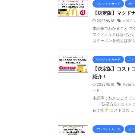
クレジットカード
ポイ
【決定版】マクド
2023/9/18
dポイ
本記事でわかること マ
マクドナルドはなぜだ
はクーポンを使えば安く .
クレジットカード
ポイ
【決定版】コスト
紹介！
2023/9/18
Kyash
ード
本記事でわかること コ
ード(決済方法) コス
在です
コストコの ...
クレジットカード
ポイ