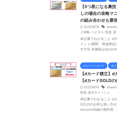
【5つ星になる裏技
しの場合の攻略マニ
の組み合わせも最
2023/9/18
ahamo
ド攻略
,
ハピタス
,
投資
,
楽
本記事でわかること d
イント(期間・用途限定
す方法 本施策はdocomo回
クレジットカード
ポイ
【dカード積立】dカ
【dカードGOLD
2023/9/18
ahamo
投資
,
楽天キャッシュ
本記事でわかること dカ
GOLDのお得な使い方
docomo回線の契約有 ..