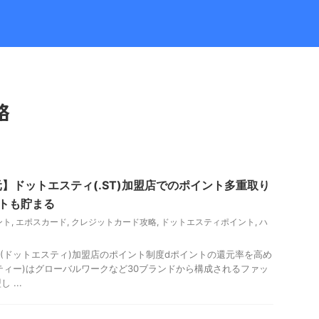
略
】ドットエスティ(.ST)加盟店でのポイント多重取り
トも貯まる
ント
,
エポスカード
,
クレジットカード攻略
,
ドットエスティポイント
,
ハ
ST(ドットエスティ)加盟店のポイント制度dポイントの還元率を高め
エスティー)はグローバルワークなど30ブランドから構成されるファッ
...