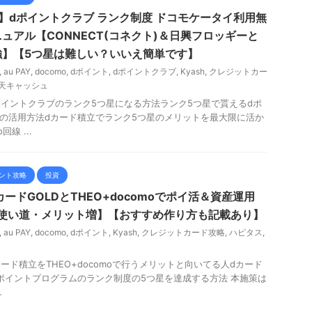
】dポイントクラブ ランク制度 ドコモケータイ利用無
ュアル【CONNECT(コネクト)＆日興フロッギーと
強】【5つ星は難しい？いいえ簡単です】
,
au PAY
,
docomo
,
dポイント
,
dポイントクラブ
,
Kyash
,
クレジットカー
天キャッシュ
ポイントクラブのランク5つ星になる方法ランク5つ星で貰えるdポ
)の活用方法dカード積立でランク5つ星のメリットを最大限に活か
線 ...
ント攻略
投資
ードGOLDとTHEO+docomoでポイ活＆資産運用
の使い道・メリット増】【おすすめ作り方も記載あり】
,
au PAY
,
docomo
,
dポイント
,
Kyash
,
クレジットカード攻略
,
ハピタス
,
ード積立をTHEO+docomoで行うメリットと向いてる人dカード
dポイントプログラムのランク制度の5つ星を達成する方法 本施策は
.