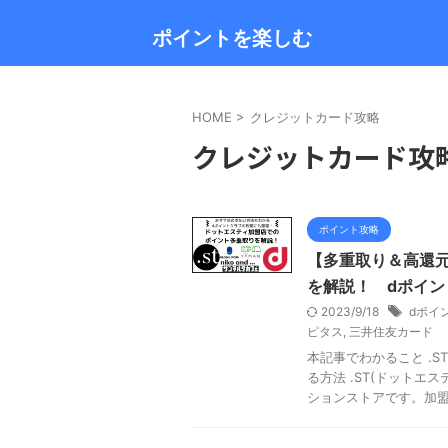
ポイントを楽しむ
HOME
>
クレジットカード攻略
クレジットカード攻
ポイント攻略
【多重取り＆高還元
を解説！ dポイン
2023/9/18
dポイ
ピタス
,
三井住友カード
本記事でわかること .
る方法 .ST(ドット
ションストアです。加盟し 