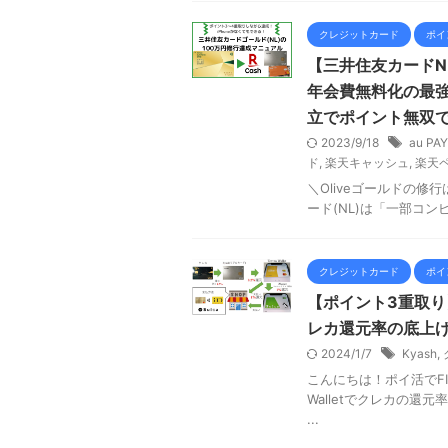
クレジットカード
ポイ
【三井住友カードN
年会費無料化の最強
立でポイント無双
2023/9/18
au PAY
ド
,
楽天キャッシュ
,
楽天
＼Oliveゴールドの修行はこっち
ード(NL)は「一部コンビ
クレジットカード
ポイ
【ポイント3重取り】ク
レカ還元率の底上
2024/1/7
Kyash
,
こんにちは！ポイ活でFIR
Walletでクレカの還
...