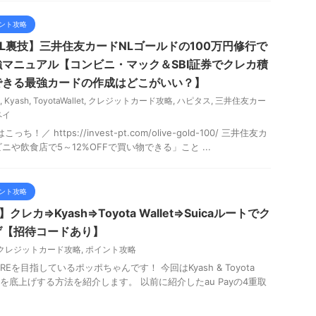
ント攻略
L裏技】三井住友カードNLゴールドの100万円修行で
マニュアル【コンビニ・マック＆SBI証券でクレカ積
できる最強カードの作成はどこがいい？】
,
Kyash
,
ToyotaWallet
,
クレジットカード攻略
,
ハピタス
,
三井住友カー
ペイ
！／ https://invest-pt.com/olive-gold-100/ 三井住友カ
ニや飲食店で5～12%OFFで買い物できる」こと ...
ント攻略
レカ⇒Kyash⇒Toyota Wallet⇒Suicaルートでク
げ【招待コードあり】
クレジットカード攻略
,
ポイント攻略
Eを目指しているポッポちゃんです！ 今回はKyash & Toyota
元率を底上げする方法を紹介します。 以前に紹介したau Payの4重取