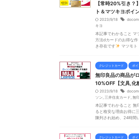
【常時20%引き？
ト＆マツキヨポイ
2023/9/18
docom
キヨ
本記事でわかること マ
方法dカードのお得な作
き存在です
マツモト .
クレジットカード
ポイ
無印良品の商品が
10%OFF【文具,
2023/9/18
docom
ソン
,
三井住友カード
,
無
本記事でわかること 無
ると格安な理由お得に三
陳列され始め、24時間いつ
クレジットカード
ポイ