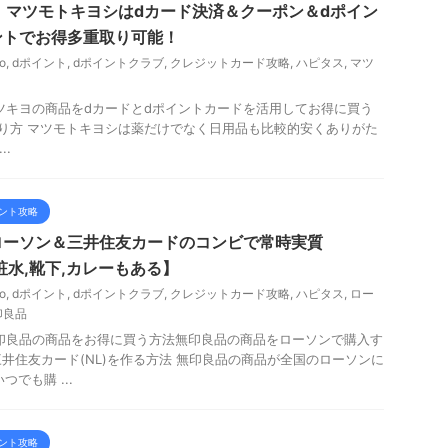
】マツモトキヨシはdカード決済＆クーポン＆dポイン
ントでお得多重取り可能！
o
,
dポイント
,
dポイントクラブ
,
クレジットカード攻略
,
ハピタス
,
マツ
ツキヨの商品をdカードとdポイントカードを活用してお得に買う
り方 マツモトキヨシは薬だけでなく日用品も比較的安くありがた
..
ント攻略
ローソン＆三井住友カードのコンビで常時実質
化粧水,靴下,カレーもある】
o
,
dポイント
,
dポイントクラブ
,
クレジットカード攻略
,
ハピタス
,
ロー
印良品
印良品の商品をお得に買う方法無印良品の商品をローソンで購入す
井住友カード(NL)を作る方法 無印良品の商品が全国のローソンに
でも購 ...
ント攻略