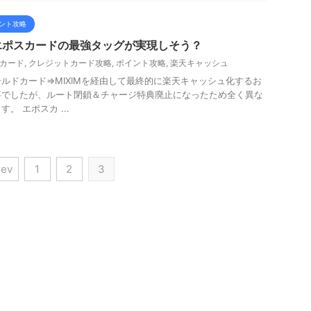
ント攻略
エポスカードの最強タッグが実現しそう？
カード
,
クレジットカード攻略
,
ポイント攻略
,
楽天キャッシュ
ルドカード⇒MIXIMを経由して最終的に楽天キャッシュ化するお
事でしたが、ルート閉鎖＆チャージ特典廃止になったため全く異な
。 エポスカ ...
rev
1
2
3