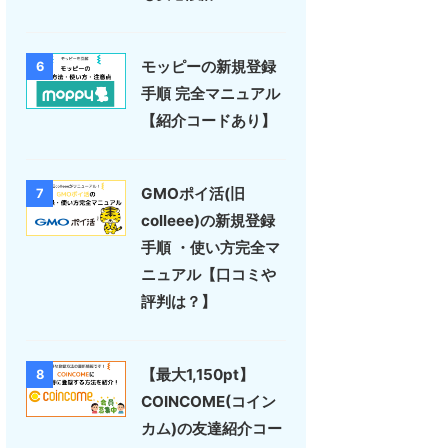
モッピーの新規登録
6
手順 完全マニュアル
【紹介コードあり】
GMOポイ活(旧
7
colleee)の新規登録
手順 ・使い方完全マ
ニュアル【口コミや
評判は？】
【最大1,150pt】
8
COINCOME(コイン
カム)の友達紹介コー