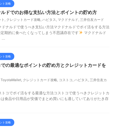
ント攻略
ナルドでのお得な支払い方法とポイントの貯め方
ント
,
クレジットカード攻略
,
ハピタス
,
マクドナルド
,
三井住友カード
クドナルドで使うべき支払い方法マクドナルドでポイ活をする方法
か定期的に食べたくなってしまう不思議存在です
マクドナルド
..
ント攻略
コでの最適なポイントの貯め方とクレジットカードを
,
ToyotaWallet
,
クレジットカード攻略
,
コストコ
,
ハピタス
,
三井住友カ
ストコでポイ活をする最適な方法コストコで使うべきクレジットカ
トコは食品や日用品が安価でまとめ買いにも適していてありがたき存
ント攻略