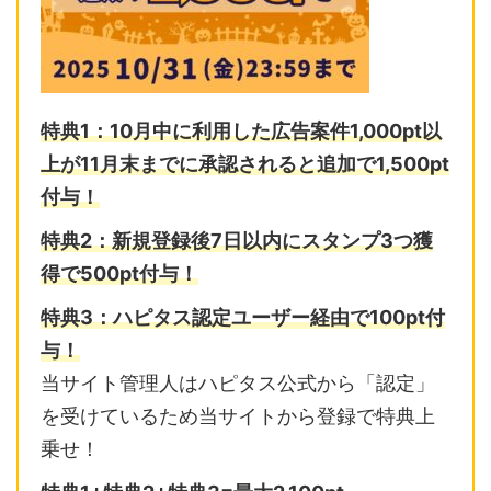
特典1：10月中に利用した広告案件1,000pt以
上が11月末までに
承認されると追加で1,500pt
付与！
特典2：
新規登録後7日以内に
スタンプ3つ獲
得で500pt付与！
特典3：ハピタス認定ユーザー経由で100pt付
与！
当サイト管理人はハピタス公式から「認定」
を受けているため当サイトから登録で特典上
乗せ！