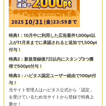
特典1：10月中に利用した広告案件1,000pt以
上が11月末までに
承認されると追加で1,500pt
付与！
特典2：
新規登録後7日以内に
スタンプ3つ獲
得で500pt付与！
特典3：ハピタス認定ユーザー経由で100pt付
与！
当サイト管理人はハピタス公式から「認定」
を受けているため当サイトから登録で特典上
乗せ！