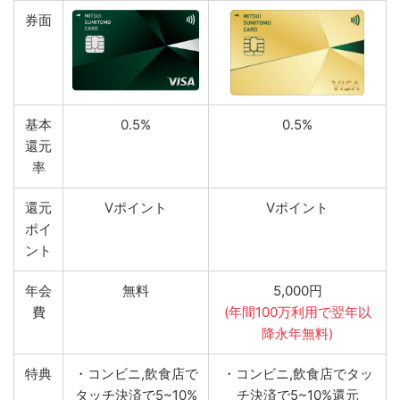
券面
基本
0.5%
0.5%
還元
率
還元
Vポイント
Vポイント
ポイ
ント
年会
無料
5,000円
費
(年間100万利用で翌年以
降永年無料)
特典
・コンビニ,飲食店で
・コンビニ,飲食店でタッ
タッチ決済で5~10%
チ決済で5~10%還元