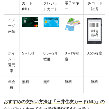
カード
クレジッ
電子マネ
QRコード
(NL)
トカード
ー
決済
イメ
ージ
画像
ポイ
5～10%
0.5～2%
0～1%程
0.5%程度
ント
程度
度
還元
率
年会
無料
無料
無料
無料
費
おすすめの支払い方法は「
三井住友カード(NL)
」の
クレジットカードタッチ決済(VISAタッチ・