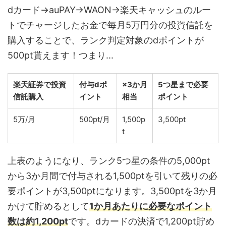
dカード→auPAY→WAON→楽天キャッシュのルー
トでチャージしたお金で毎月5万円分の投資信託を
購入することで、ランク判定対象のdポイントが
500pt貰えます！つまり...
楽天証券で投資
付与dポ
×3か月
5つ星まで必要
信託購入
イント
相当
ポイント
5万/月
500pt/月
1,500p
3,500pt
t
上表のようになり、ランク5つ星の条件の5,000pt
から3か月間で付与される1,500ptを引いて残りの必
要ポイントが3,500ptになります。3,500ptを3か月
かけて貯めるとして
1か月あたりに必要なポイント
数は約1,200pt
です。dカードの決済で1,200pt貯め