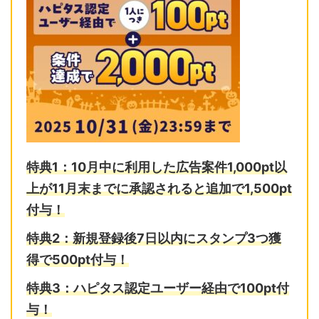
特典1：10月中に利用した広告案件1,000pt以
上が11月末までに
承認されると追加で1,500pt
付与！
特典2：
新規登録後7日以内に
スタンプ3つ獲
得で500pt付与！
特典3：ハピタス認定ユーザー経由で100pt付
与！