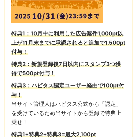
特典1：10月中に利用した広告案件1,000pt以
上が11月末までに
承認されると追加で1,500pt
付与！
特典2：
新規登録後7日以内に
スタンプ3つ獲
得で500pt付与！
特典3：ハピタス認定ユーザー経由で100pt付
与！
当サイト管理人はハピタス公式から「認定」
を受けているため当サイトから登録で特典上
乗せ！
特典1+特典2+特典3=最大2,10
0pt