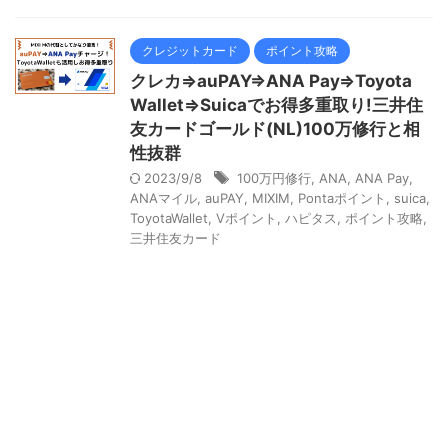
クレジットカード
ポイント攻略
クレカ⇒auPAY⇒ANA Pay⇒Toyota
Wallet⇒Suicaでお得多重取り!三井住
友カードゴールド(NL)100万修行と相
性抜群
2023/9/8
100万円修行
,
ANA
,
ANA Pay
,
ANAマイル
,
auPAY
,
MIXIM
,
Pontaポイント
,
suica
,
ToyotaWallet
,
Vポイント
,
ハピタス
,
ポイント攻略
,
三井住友カード