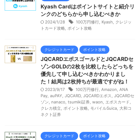
Kyash Cardはポイントサイトと紹介リ
ンクのどちらから申し込むべきか
2024/1/28
100万円修行
,
Kyash
,
クレジッ
トカード攻略
,
ポイント攻略
クレジットカード
ポイント攻略
JQCARDエポスゴールドとJQCARDセ
ゾンGOLDの2枚を比較したらどっちを
優先して申し込むべきかわかりまし
た！結局は2枚持ちが最適ですがね！
2023/9/17
100万円修行
,
Amazon
,
ANA
Pay
,
auPAY
,
JQCARD
,
JQCARDエポス
,
JQCARDセ
ゾン
,
nanaco
,
tsumiki証券
,
waon
,
エポスカード
,
クレカ積立
,
ポイント攻略
,
モバイルSuica
,
大和コ
ネクト証券
クレジットカード
ポイント攻略