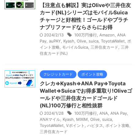
【注意点も解説】実はOliveや三井住友
カード(NL)シリーズはモバイルSuica
チャージと好相性！ゴールドやプラチ
ナプリファードならさらにお得
2024/2/13
100万円修行
,
Amazon
,
ANA
Pay
,
auPAY
,
Kyash
,
Olive
,
suica
,
ToyotaWallet
,
ポ
イント攻略
,
モバイルSuica
,
三井住友カード
,
三井
住友カード(NL)
クレジットカード
ポイント攻略
クレカ⇒Kyash⇒ANA Pay⇒Toyota
Wallet⇒Suicaでお得多重取り!Oliveゴ
ールドや三井住友カードゴールド
(NL)100万修行と相性抜群
2024/1/28
100万円修行
,
ANA
,
ANA Pay
,
ANAマイル
,
Kyash
,
MIXIM
,
Olive
,
suica
,
ToyotaWallet
,
Vポイント
,
ハピタス
,
ポイント攻略
,
三井住友カード