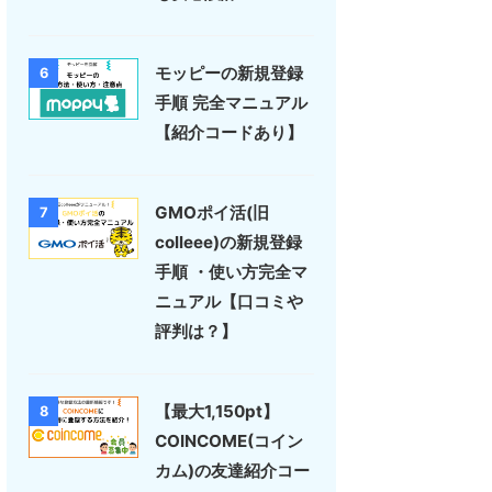
モッピーの新規登録
6
手順 完全マニュアル
【紹介コードあり】
GMOポイ活(旧
7
colleee)の新規登録
手順 ・使い方完全マ
ニュアル【口コミや
評判は？】
【最大1,150pt】
8
COINCOME(コイン
カム)の友達紹介コー