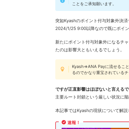
ことをご承知願います。
突如Kyashのポイント付与対象外決
2024/1/25 9:00以降なので既
新たにポイント付与対象外になるチャー
たのは影響大ともいえるでしょう。
Kyash⇒ANA Payに流せ
るのでかなり重宝されているチ
ですが正直影響はほぼないと言えるで
主要ルート封鎖という厳しい状況に陥
本記事ではKyashの現状について解
速報！