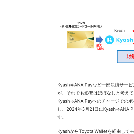
Kyash⇒ANA Payなど一部決済
が、それでも影響はほぼなしと考えて
Kyash→ANA Payへのチャージ
し、2024年3月21日にKyash→A
す。
KyashからToyota Walletを