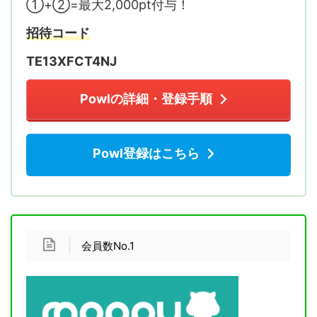
①+②=最大2,000pt付与！
招待コード
TE13XFCT4NJ
Powlの詳細・登録手順
Powl登録はこちら
会員数No.1