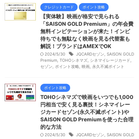
クレジットカード
ポイント攻略
【実体験】映画が格安で見られる
「SAISON GOLD Premium」の年会費
無料インビテーションが来た！インビ
待ちでも無駄なく映画を見る代替案も
解説！ブランドはAMEXでOK
2024/5/30
JQCARDセゾン
,
SAISON GOLD
Premium
,
TOHOシネマズ
,
シネマイレージカード
,
セゾン
,
ポイント攻略
,
映画
,
永久不滅ポイント
ポイント攻略
TOHOシネマズで映画をいつでも1,000
円相当で安く見る裏技！シネマイレー
ジカードセゾン(永久不滅ポイント)や
SAISON GOLD Premiumを使った合理
的な方法
2024/5/30
JQCARDセゾン
,
SAISON GOLD