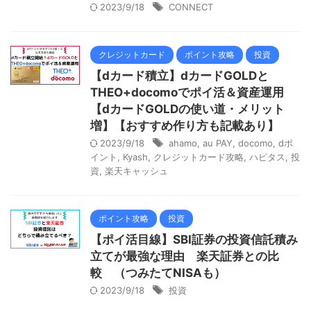
2023/9/18
CONNECT
クレジットカード
ポイント攻略
投資
【dカード積立】dカードGOLDと
THEO+docomoでポイ活＆資産運用
【dカードGOLDの使い道・メリット
増】【おすすめ作り方も記載あり】
2023/9/18
ahamo
,
au PAY
,
docomo
,
dポ
イント
,
Kyash
,
クレジットカード攻略
,
ハピタス
,
投
資
,
楽天キャッシュ
ポイント攻略
投資
【ポイ活目線】SBI証券の投資信託積み
立てが最強な理由 楽天証券との比
較 （つみたてNISAも）
2023/9/18
投資