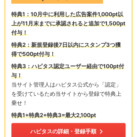
特典1：10月中に利用した広告案件1,000pt以
上が11月末までに
承認されると追加で1,500pt
付与！
特典2：
新規登録後7日以内に
スタンプ3つ獲
得で500pt付与！
特典3：ハピタス認定ユーザー経由で100pt付
与！
当サイト管理人はハピタス公式から「認定」
を受けているため当サイトから登録で特典上
乗せ！
特典1+特典2+特典3=最大2,10
0pt
ハピタスの詳細・登録手順