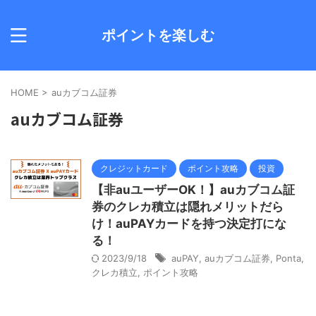
ポイントを楽しむ
HOME
>
auカブコム証券
auカブコム証券
クレジットカード
ポイント攻略
投資
【非auユーザーOK！】auカブコム証
券のクレカ積立は隠れメリットだら
け！auPAYカードを持つ決定打にな
る！
2023/9/18
auPAY
,
auカブコム証券
,
Ponta
,
クレカ積立
,
ポイント攻略