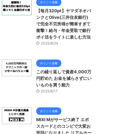
ポイント攻略
【毎月320pt】ヤマダネオバ
ンクとOlive(三井住友銀行)
で完全不労所得が簡単すぎて
衝撃！給与・年金受取で銀行
ポイ活をライトに楽しむ方法
2025/8/24
ポイント攻略
この繰り返しで資産4,000万
円貯めた お金を減らさずにい
いものを買う能力
2025/8/17
ポイント攻略
MIXI Mがサービス終了 エポ
スカードとのコンビで大変お
世話になりました リアルカー