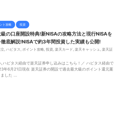
ント攻略
投資
級の口座開設特典!新NISAの攻略方法と現行NISAを
徹底解説!NISAで約3年間投資した実績も公開!
積立
,
ハピタス
,
ポイント攻略
,
投資
,
楽天カード
,
楽天キャッシュ
,
楽天証
 ＼ハピタス経由で楽天証券申し込みはこちら！／ ハピタス経由で
23年6月21日現在 楽天証券の開設で過去最大級のポイント還元案
した ...