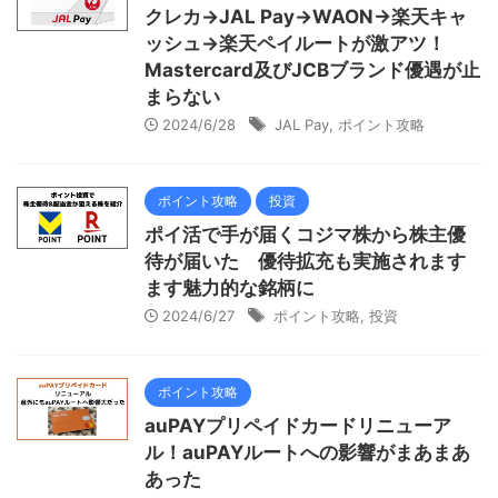
クレカ→JAL Pay→WAON→楽天キャ
ッシュ→楽天ペイルートが激アツ！
Mastercard及びJCBブランド優遇が止
まらない
2024/6/28
JAL Pay
,
ポイント攻略
ポイント攻略
投資
ポイ活で手が届くコジマ株から株主優
待が届いた 優待拡充も実施されます
ます魅力的な銘柄に
2024/6/27
ポイント攻略
,
投資
ポイント攻略
auPAYプリペイドカードリニューア
ル！auPAYルートへの影響がまあまあ
あった